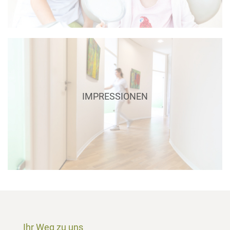
Impressionen
Das angenehme Ambiente unserer lichtdurchfluteten
Räumlichkeiten bieten Ihnen
IMPRESSIONEN
eine entspannte Atmosphäre: Seien Sie unser Gast und lehnen Sie
sich beruhigt
zurück.
Erhalten Sie einen ersten Eindruck
Ihr Weg zu uns