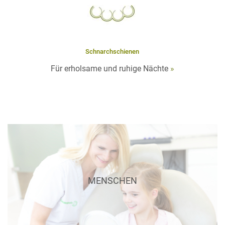
Schnarchschienen
Für erholsame und ruhige Nächte
»
Menschen
Gemeinsam als Team möchten wir Ihnen Ihren Aufenthalt so
MENSCHEN
angenehm wie möglich
gestalten. Wir laden Sie ein uns kennenzulernen.
Lernen Sie uns kennen