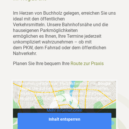
Im Herzen von Buchholz gelegen, erreichen Sie uns
ideal mit den öffentlichen
Verkehrsmitteln. Unsere Bahnhofsnähe und die
hauseigenen Parkmöglichkeiten
ermöglichen es Ihnen, Ihre Termine jederzeit
unkompliziert wahrzunehmen – ob mit
dem PKW, dem Fahrrad oder dem öffentlichen
Nahverkehr.
Planen Sie Ihre bequem Ihre
Route zur Praxis
Sie sehen gerade einen Platzhalterinhalt von
Google
Maps
. Um auf den eigentlichen Inhalt zuzugreifen,
klicken Sie auf die Schaltfläche unten. Bitte beachten
Sie, dass dabei Daten an Drittanbieter weitergegeben
werden.
Mehr Informationen
Inhalt entsperren