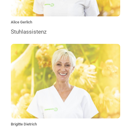
Alice Gerlich
Stuhlassistenz
„Ich bin eher als „Fee“ im Hintergrund tätig. So sorge ich
dafür , dass die Vorbereitungen, Übergänge und
Nachbereitungen der Behandlungen reibungslos verlaufen.
Damit Ihr Besuch bei uns so unkompliziert und kurzweilig
wie möglich sein kann.“
Brigitte Dietrich