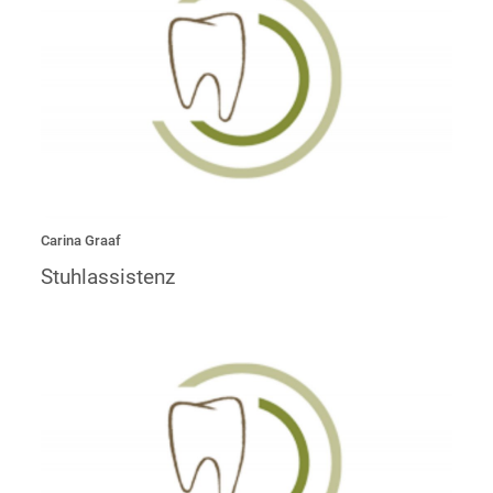
„Mir gefällt die Vielseitigkeit meines Berufs, sodass ich mit
Freude in allen Bereichen des Praxisalltags aushelfe.“
Carina Graaf
Stuhlassistenz
„Mit viel Empathie arbeite ich als Prophylaxehelferin und
freue mich die Mundgesundheit unserer Patientin zu
unterstützen.“