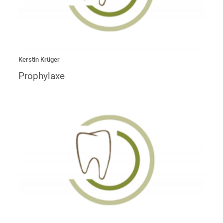
Kerstin Krüger
Prophylaxe
„Mein Herz schlägt für Hygiene und saubere Instrumente.
Es macht mir Spaß , die
Praxisabläufe und das Team durch gezielte Zuarbeit im
Hintergrund zu unterstützen.“