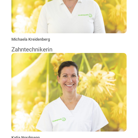
mich eine perfekte Mischung.“
Michaela Kreidenberg
Zahntechnikerin
„Ich berate Sie vorbeugend und fachgerecht. Außerdem
unterstütze ich Sie bei der Zahnpflege. Schöne und
gesunde Zähne sind jede Mühe wert!“
Katja Nordmann